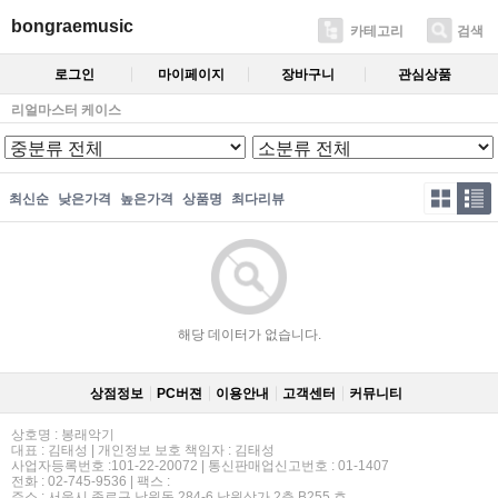
bongraemusic
카테고리
검색
로그인
마이페이지
장바구니
관심상품
리얼마스터 케이스
최신순
낮은가격
높은가격
상품명
최다리뷰
해당 데이터가 없습니다.
상점정보
PC버젼
이용안내
고객센터
커뮤니티
상호명 : 봉래악기
대표 : 김태성 | 개인정보 보호 책임자 : 김태성
사업자등록번호 :101-22-20072 | 통신판매업신고번호 : 01-1407
전화 : 02-745-9536 | 팩스 :
주소 : 서울시 종로구 낙원동 284-6 낙원상가 2층 B255 호