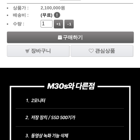
상품가 :
2,100,000
원
배송비 :
(무료)
!
수량 :
+1
-1
구매하기
장바구니
관심상품